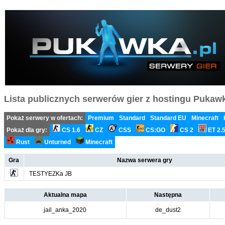
Lista publicznych serwerów gier z hostingu Pukawka
Pokaż serwery w ofertach:
Premium
Standard
Standard EU
Minecraft
Pokaż dla gry:
CS 1.6
CZ
CSS
CS:GO
CS 2
ET 2.
Rust
Unturned
Minecraft
Gra
Nazwa serwera gry
TESTYEZKa JB
Aktualna mapa
Następna
jail_anka_2020
de_dust2