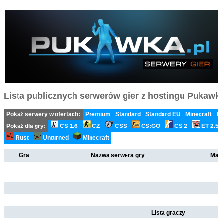
Lista publicznych serwerów gier z hostingu Pukawka
Pokaż serwery w ofertach:
Premium
Standard
Standard EU
Minecraft
Pokaż dla gry:
CS 1.6
CZ
CSS
CS:GO
CS 2
ET 2.
Rust
Unturned
Minecraft
Gra
Nazwa serwera gry
Ma
Lista graczy