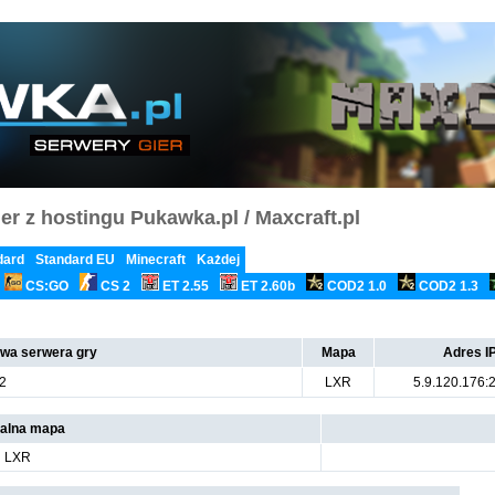
er z hostingu Pukawka.pl / Maxcraft.pl
dard
Standard EU
Minecraft
Każdej
CS:GO
CS 2
ET 2.55
ET 2.60b
COD2 1.0
COD2 1.3
wa serwera gry
Mapa
Adres I
.2
LXR
5.9.120.176:
alna mapa
LXR