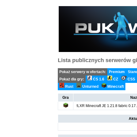
Lista publicznych serwerów gi
Pokaż serwery w ofertach:
Premium
Stan
Pokaż dla gry:
CS 1.6
CZ
CSS
Rust
Unturned
Minecraft
Gra
Naz
!LXR Minecraft JE 1.21.8 fabric 0.17
Aktu