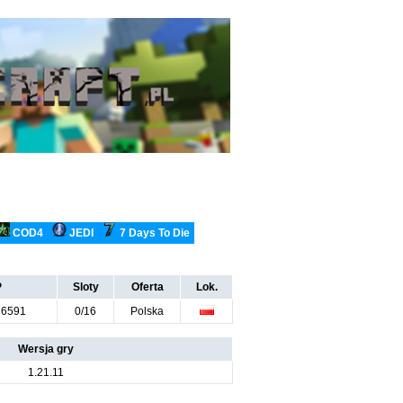
COD4
JEDI
7 Days To Die
P
Sloty
Oferta
Lok.
26591
0/16
Polska
Wersja gry
1.21.11