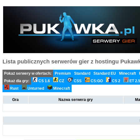
Lista publicznych serwerów gier z hostingu Pukawka
Pokaż serwery w ofertach:
Premium
Standard
Standard EU
Minecraft
Pokaż dla gry:
CS 1.6
CZ
CSS
CS:GO
CS 2
ET 2.
Rust
Unturned
Minecraft
Gra
Nazwa serwera gry
Ma