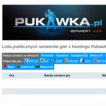
Lista publicznych serwerów gier z hostingu Pukawka
Pokaż serwery w ofertach:
Premium
Standard
Standard EU
Minecraft
Pokaż dla gry:
CS 1.6
CZ
CSS
CS:GO
CS 2
ET 2.
Rust
Unturned
Minecraft
Gra
Nazwa serwera gry
Ma