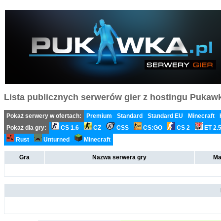
Lista publicznych serwerów gier z hostingu Pukawka
Pokaż serwery w ofertach:
Premium
Standard
Standard EU
Minecraft
Pokaż dla gry:
CS 1.6
CZ
CSS
CS:GO
CS 2
ET 2.
Rust
Unturned
Minecraft
Gra
Nazwa serwera gry
Ma