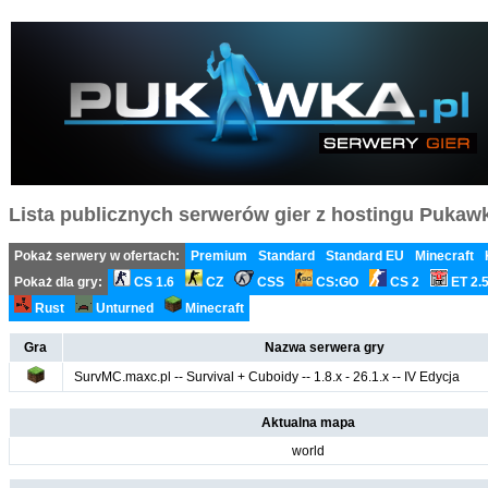
Lista publicznych serwerów gier z hostingu Pukawka
Pokaż serwery w ofertach:
Premium
Standard
Standard EU
Minecraft
Pokaż dla gry:
CS 1.6
CZ
CSS
CS:GO
CS 2
ET 2.
Rust
Unturned
Minecraft
Gra
Nazwa serwera gry
SurvMC.maxc.pl -- Survival + Cuboidy -- 1.8.x - 26.1.x -- IV Edycja
Aktualna mapa
world