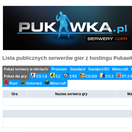
Lista publicznych serwerów gier z hostingu Pukawka
Pokaż serwery w ofertach:
Premium
Standard
Standard EU
Minecraft
Pokaż dla gry:
CS 1.6
CZ
CSS
CS:GO
CS 2
ET 2.
Rust
Unturned
Minecraft
Gra
Nazwa serwera gry
Ma