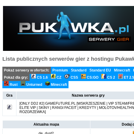
Lista publicznych serwerów gier z hostingu Pukawka
Pokaż serwery w ofertach:
Premium
Standard
Standard EU
Minecraft
Pokaż dla gry:
CS 1.6
CZ
CSS
CS:GO
CS 2
ET 2.
Rust
Unturned
Minecraft
Gra
Nazwa serwera gry
[ONLY DD2 #2] GAMEFUTURE.PL [WSKRZESZENIE | VIP STEAM/FREE
ELITE VIP | SKINY | RANGI FACEIT | KREDYTY | MOLOTOV/HEALTH
ROZGRZEWKA]
Aktualna mapa
Dodaj
de_dust2