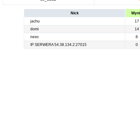
Nick
Wyn
jachu
17
domi
14
nexo
8
IP SERWERA 54.38.134.2:27015
0